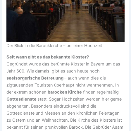
Der Blick in die Barockkirche – bei einer Hochzeit
Seit wann gibt es das bekannte Kloster?
Gegründet wurde das berühmte Kloster in Bayern um das
Jahr 600. Wie damals, gibt es auch heute noch
seelsorgerische Betreuung
– auch wenn dies die
zigtausenden Touristen überhaupt nicht wahrnehmen. In
der extrem schönen
barocken Kirche
finden regelmäßig
Gottesdienste
statt. Sogar Hochzeiten werden hier gerne
abgehalten. Besonders eindrucksvoll sind die
Gottesdienste und Messen an den kirchlichen Feiertagen
zu Ostern und an Weihnachten. Die Kirche des Klosters ist
bekannt für seinen prunkvollen Barock. Die Gebrüder Asam